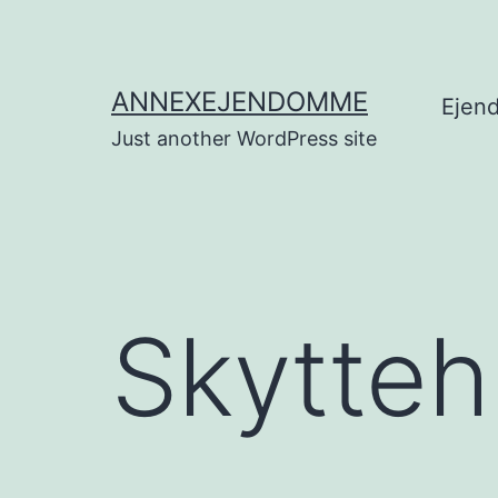
Fortsæt
til
indhold
ANNEXEJENDOMME
Ejen
Just another WordPress site
Skytte