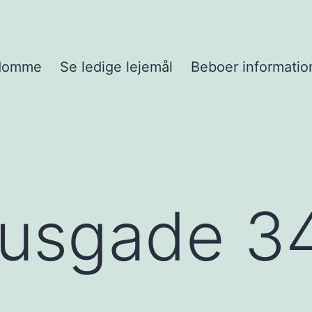
domme
Se ledige lejemål
Beboer informatio
husgade 3